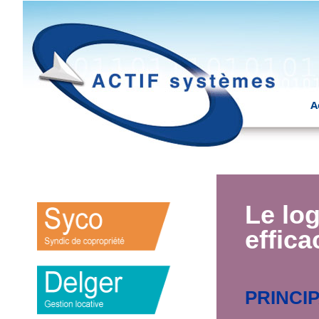
A
Le log
effica
PRINCI