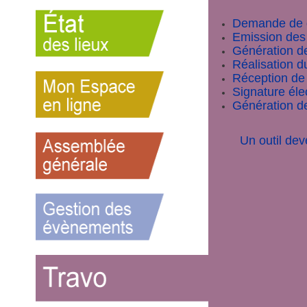
Demande de 
Emission des 
Génération de
Réalisation d
Réception de 
Signature éle
Génération d
Un outil dev