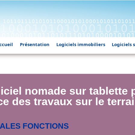
ccueil
Présentation
Logiciels immobiliers
Logiciels
iciel nomade sur tablette 
ce des travaux sur le terra
PALES FONCTIONS